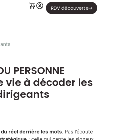
RDV découverte
ants
 OU PERSONNE
 vie à décoder les
dirigeants
 du réel derrière les mots
. Pas l’écoute
stratégique
: celle qui capte les signaux