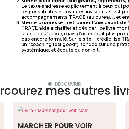
Même cible cœur : dirigeants, repreneurs,
Le texte s’adresse explicitement à ceux qui por
responsabilités et loyautés invisibles. C’est 
accompagnements TRACE (au bureau… et encor
Même promesse : retrouver l’axe avant de “
TRACE aide à clarifier et décider ; ce livre mon
d’un plan d’action, mais d’un endroit plus prof
pas encore formulé. Sur le site, il crédibili
un “coaching feel good”), fondée sur une prati
systémique, et écoute du non-dit.
DÉCOUVRIR
rcourez mes autres liv
MARCHER POUR VOIR