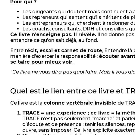
Pour qui ?
Les dirigeants qui doutent mais continuent à a
Les repreneurs qui sentent qu’ils héritent de p
Les entrepreneurs qui cherchent à redonner d
Les coachs, consultants, DRH et conseillers qui
Ce livre n’enseigne pas. Il révèle.
Il ne donne pas 
entendre ce qu’on sait déjà, au fond.
Entre
récit, essai et carnet de route
, Entendre là
manière d’exercer la responsabilité :
écouter avant
se taire pour mieux voir.
“Ce livre ne vous dira pas quoi faire. Mais il vous 
Quel est le lien entre ce livre et 
Ce livre est la
colonne vertébrale invisible
de TRA
TRACE = une expérience ; ce livre = la méth
TRACE n’est pas seulement “marcher et parler”. C
d’écoute et de présence : tenir les silences, rep
ouvre, sans imposer. Ce livre explicite exac