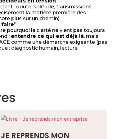
 décideurs en tension
tent : doute, solitude, transmissions,
précisément la matière première des
e plus sur un chemin).
faire”
tre pourquoi la clarté ne vient pas toujours
ond :
entendre ce qui est déjà là
, mais
se TRACE comme une démarche exigeante (pas
que : diagnostic humain, lecture
res
JE REPRENDS MON