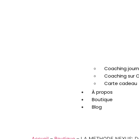
Coaching jour
Coaching sur 
Carte cadeau
À propos
Boutique
Blog
Accueil
–
Boutique
–
LA METHODE NEXUS: Du b