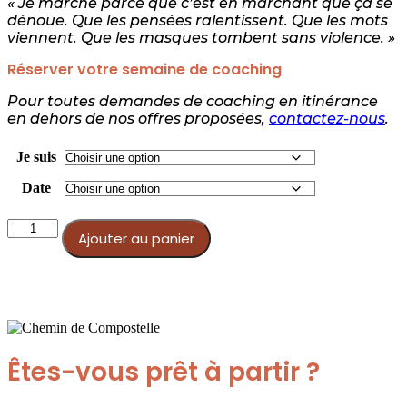
« Je marche parce que c’est en marchant que ça se
dénoue. Que les pensées ralentissent. Que les mots
viennent. Que les masques tombent sans violence. »
Réserver votre semaine de coaching
Pour toutes demandes de coaching en itinérance
en dehors de nos offres proposées,
contactez-nous
.
Je suis
Date
quantité
Ajouter au panier
de
Coaching
Compostelle
Êtes-vous prêt à partir ?