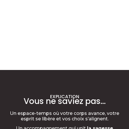
EXPLICATION
Vous ne saviez pas…
Un espace-temps où votre corps avance, votre
esprit se libère et vos choix s’alignent.
Un accompagnement qui unit
la sagesse