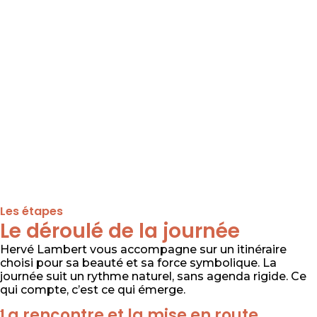
Les étapes
Le déroulé de la journée
Hervé Lambert vous accompagne sur un itinéraire
choisi pour sa beauté et sa force symbolique. La
journée suit un rythme naturel, sans agenda rigide. Ce
qui compte, c’est ce qui émerge.
La rencontre et la mise en route
1